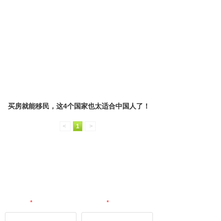
买房就能移民，这4个国家也太适合中国人了！
<
1
>
您好，咨询出国留学、语言培训、移民/海外置业等， 您
都可以留下称呼+联系方式，获得专家一对一咨询以及相
关资料免费提供参考和后续其他服务！
您的姓名
*
联系电话
*