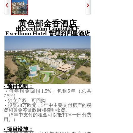
黄色郁金香酒店
由Excellium Capital旗下
Excellium Hotel 管理的四星酒店
• 预付包租：
• 每年租金回报1.5%，包租5年（总共
7.5%）
• 独立产权、可回购
• 投资28万欧元，5年中主要支付房产的税
费和黄金签证政府和律师收费。
（5年中支付的租金可以抵扣掉一部分费
用。）
• 项目设施：