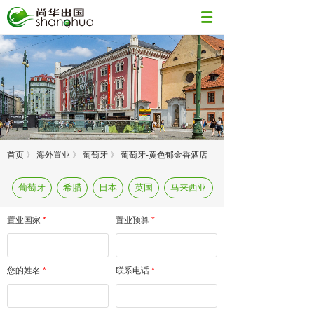
首页
》
海外置业
》
葡萄牙
》
葡萄牙-黄色郁金香酒店
葡萄牙
希腊
日本
英国
马来西亚
置业国家
*
置业预算
*
您的姓名
*
联系电话
*