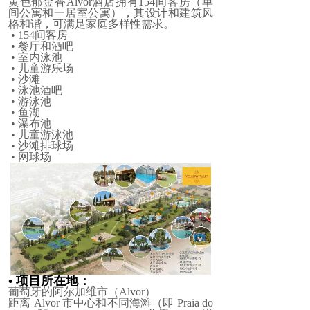
黄色郁金香Alvor酒店拥有154间客房（单
间公寓和一居室公寓），其设计和建筑风
格和谐，可满足家庭多样性需求。
• 154间客房
• 餐厅和酒吧
•
室内泳池
•
儿童游乐场
•
沙滩
•
泳池酒吧
•
游泳池
•
鱼湖
•
瀑布池
•
儿童游泳池
•
沙滩排球场
•
网球场
• 项目所在地：
葡萄牙的阿尔加维市（Alvor）
距离
Alvor 市中
心
和不同海滩（即
Praia do