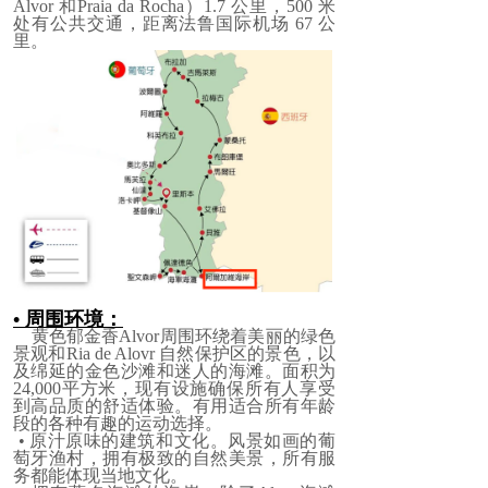
Alvor 和Praia da Rocha）1.7 公
里
，500 ⽶
处有公共交通，距离法鲁国际机场 67 公
里。
• 周围环境：
黄色郁金香Alvor周围环绕着美丽的绿色
景观和Ria de Alovr 自然保护区的景色，以
及绵延的金色沙滩和迷人的海滩。面积为
24,000平方米，现有设施确保所有人享受
到高品质的舒适体验。有用适合所有年龄
段的各种有趣的运动选择。
• 原汁原味的建筑和文化。风景如画的葡
萄牙渔村，拥有极致的自然美景，所有服
务都能体现当地文化。