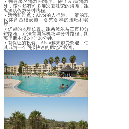
• 拥有著名海滩的海岸。除了Alvor海滩
外，该村还有许多屡次获殊荣的海滩，距
离酒店仅数分钟路程。
• 活动和景点：Alvor的人行道、一流的现
代体育基础设施、各式各样的酒吧和餐
厅。
• 优越的地理位置。距离波尔蒂芒市10分
钟路程；距法鲁国际机场40分钟路程，距
离里斯本仅2小时30分钟。
• 有保证的投资。Alvor越来越受欢迎，使
其成为一个回报快速的房地产投资。